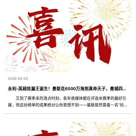
2026-03-03
永利-英超捡漏王诞生！曼联花6500万淘到真命天子，曼城四笔神操作封神
又到了赛季末的清点时刻，各年夜媒体都在评选本赛季的最好引
援，而这份榜单的成果绝对让你意想不到——曼联居然靠着一名“捡
漏”来的边锋登顶榜首，曼城更是一口吻在前五名中占了两个席位，至
在夏窗砸钱最狠的利