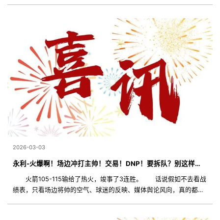
势，前三局全数都是拿捏要害分，并且要害球的落点节制好，全场
2026-03-03
永利-火爆啊！场边冲打主帅！交易！DNP！要拆队？别这样，好歹西部第3
火箭105-115输给了热火，竣事了3连胜。 话说假如不去看战
绩表，只看场边将帅的空气、球迷的反映、媒体舆论风向，真的都快
觉得本年火箭“重建”掉败，此刻战绩排名倒数呢。 但其实火箭此
刻西部第三