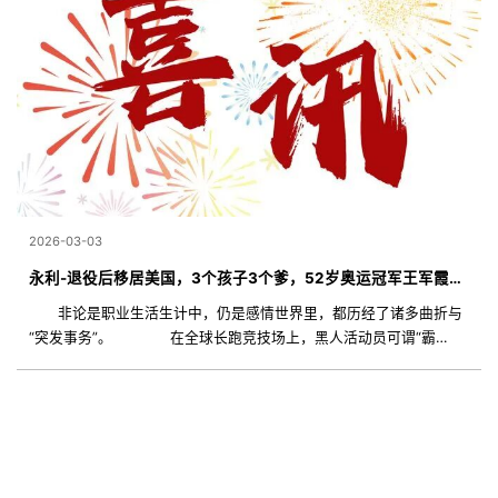
2026-03-03
永利-退役后移居美国，3个孩子3个爹，52岁奥运冠军王军霞现在还好吗？
非论是职业生活生计中，仍是感情世界里，都历经了诸多曲折与
“突发事务”。 在全球长跑竞技场上，黑人活动员可谓“霸
主”，如同生成具有耐力和速度这两年夜“制胜宝贝”。 王军霞突起
之前，我们在此范