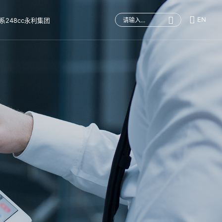
EN
系248cc永利集团