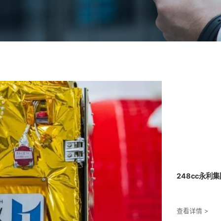
248cc永利
查看详情 >