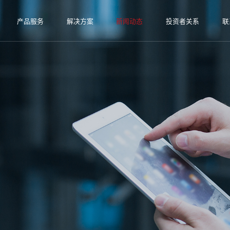
产品服务
解决方案
新闻动态
投资者关系
联