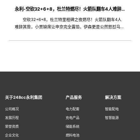
永利-空砍32+6+8，杜兰特燃尽！火箭队翻车4人难辞其咎伊森怒怼乌度卡
空砍32+6+8，杜兰特里程碑之夜燃尽！火箭队翻车4人
难辞其咎，小贾缺席让申京完全露馅，伊森更是公然怒怼乌度
卡。 火箭队翻车 前一场强强对话击败魔术后，三
连胜的火箭队迎来与热火队的较劲，后
关于248cc永利集团
产品服务
解决方案
公司概况
电力配套
智能配电
发展历程
充电产品
智慧能源
荣誉资质
储能系统
企业文化
燃料电池