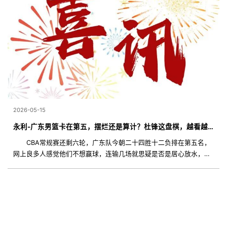
2026-05-15
永利-广东男篮卡在第五，摆烂还是算计？杜锋这盘棋，越看越不简单
CBA常规赛还剩六轮，广东队今朝二十四胜十二负排在第五名，
网上良多人感觉他们不想赢球，连输几场就思疑是否是居心放水，其
实不是懒，是球队在算账，前四名固然风光，但打到半决赛极可能要
碰上海或广厦，这两