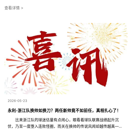
查看详情 >
2026-05-23
永利-浙江队换帅如换刀？两任新帅竟不如前任，真相扎心了！
比来浙江队的球迷估量有点闹心，眼看着球队联赛战绩起升沉
伏，乃至一度堕入连败怪圈，而关在换帅的传说风闻却越传越真——