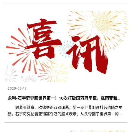
传闻俱乐部已在接触前成都蓉城主帅徐正源，年薪门坎都摆到200万
美元了，就等着现任主
2026-05-18
永利-石宇奇夺回世界第一！10次打破国羽冠军荒，陈雨菲和梁王排名下滑
跟着亚锦赛、欧锦赛的双双闭幕，新一期世界羽联排名也随之更
新。石宇奇凭仗着亚锦赛夺冠的超卓表示，从头夺回了世界第一的宝
座，而陈雨菲和梁伟铿/王昶组合则是排名下滑。另外，韩国男双徐承
宰/金元浩断层领先