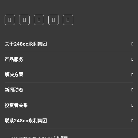
关于248cc永利集团
产品服务
解决方案
新闻动态
投资者关系
联系248cc永利集团