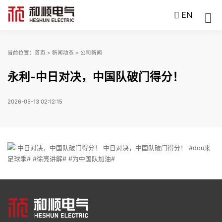
EN
当前位置：
首页
>
新闻动态
>
公司新闻
永利-中日对决，中国队破门得分！
2026-05-13 02:12:15
中日对决，中国队破门得分！ 中日对决，中国队破门得分！ #dou来
足球季# #徐亮讲解# #为中国队加油#